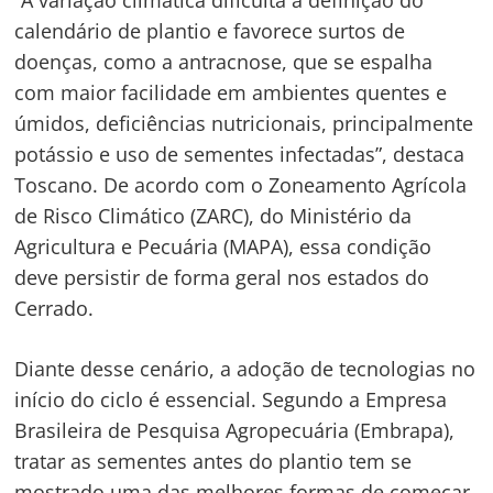
“A variação climática dificulta a definição do
calendário de plantio e favorece surtos de
doenças, como a antracnose, que se espalha
Navegação
com maior facilidade em ambientes quentes e
úmidos, deficiências nutricionais, principalmente
de
s
potássio e uso de sementes infectadas”, destaca
Post
Toscano. De acordo com o Zoneamento Agrícola
de Risco Climático (ZARC), do Ministério da
Agricultura e Pecuária (MAPA), essa condição
deve persistir de forma geral nos estados do
Cerrado.
Diante desse cenário, a adoção de tecnologias no
início do ciclo é essencial. Segundo a Empresa
Brasileira de Pesquisa Agropecuária (Embrapa),
tratar as sementes antes do plantio tem se
mostrado uma das melhores formas de começar