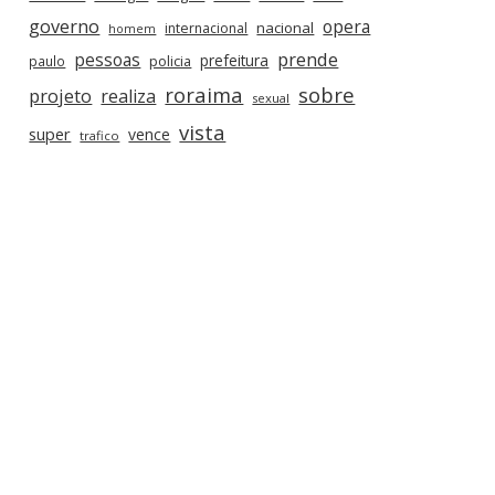
governo
opera
nacional
internacional
homem
prende
pessoas
prefeitura
paulo
policia
roraima
sobre
projeto
realiza
sexual
vista
super
vence
trafico