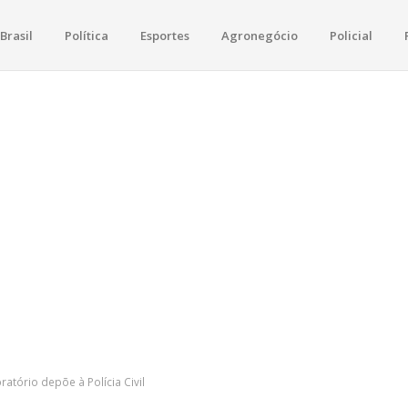
Brasil
Política
Esportes
Agronegócio
Policial
raima
e política, saúde, esportes, economia e os principais acontecimentos de B
atório depõe à Polícia Civil