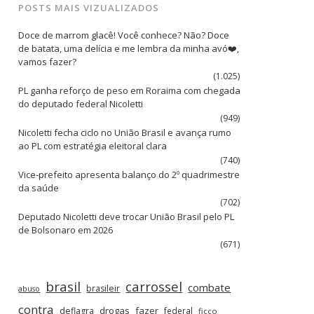
POSTS MAIS VIZUALIZADOS
Doce de marrom glacê! Você conhece? Não? Doce
de batata, uma delícia e me lembra da minha avó❤️,
vamos fazer?
(1.025)
PL ganha reforço de peso em Roraima com chegada
do deputado federal Nicoletti
(949)
Nicoletti fecha ciclo no União Brasil e avança rumo
ao PL com estratégia eleitoral clara
(740)
Vice‑prefeito apresenta balanço do 2º quadrimestre
da saúde
(702)
Deputado Nicoletti deve trocar União Brasil pelo PL
de Bolsonaro em 2026
(671)
brasil
carrossel
combate
brasileir
abuso
contra
drogas
fazer
deflagra
federal
ficco