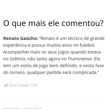
O que mais ele comentou?
Renato Gaúcho:
“Renato é um técnico de grande
experiência e possui muitos anos no futebol.
Navegação
Acompanhei mais os seus jogos quando estava
no Grêmio; não tanto agora no Fluminense. Ele
de
s
tem um estilo de jogo bem definido, e nesta fase
Post
do torneio, qualquer partida será complicada.”
Post Views:
156