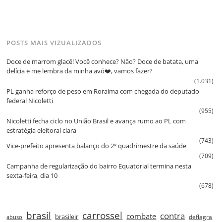
POSTS MAIS VIZUALIZADOS
Doce de marrom glacê! Você conhece? Não? Doce de batata, uma
delícia e me lembra da minha avó❤️, vamos fazer?
(1.031)
PL ganha reforço de peso em Roraima com chegada do deputado
federal Nicoletti
(955)
Nicoletti fecha ciclo no União Brasil e avança rumo ao PL com
estratégia eleitoral clara
(743)
Vice‑prefeito apresenta balanço do 2º quadrimestre da saúde
(709)
Campanha de regularização do bairro Equatorial termina nesta
sexta‑feira, dia 10
(678)
brasil
carrossel
contra
combate
brasileir
deflagra
abuso