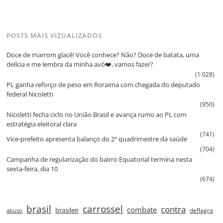
POSTS MAIS VIZUALIZADOS
Doce de marrom glacê! Você conhece? Não? Doce de batata, uma
delícia e me lembra da minha avó❤️, vamos fazer?
(1.028)
PL ganha reforço de peso em Roraima com chegada do deputado
federal Nicoletti
(950)
Nicoletti fecha ciclo no União Brasil e avança rumo ao PL com
estratégia eleitoral clara
(741)
Vice‑prefeito apresenta balanço do 2º quadrimestre da saúde
(704)
Campanha de regularização do bairro Equatorial termina nesta
sexta‑feira, dia 10
(674)
brasil
carrossel
contra
combate
brasileir
deflagra
abuso