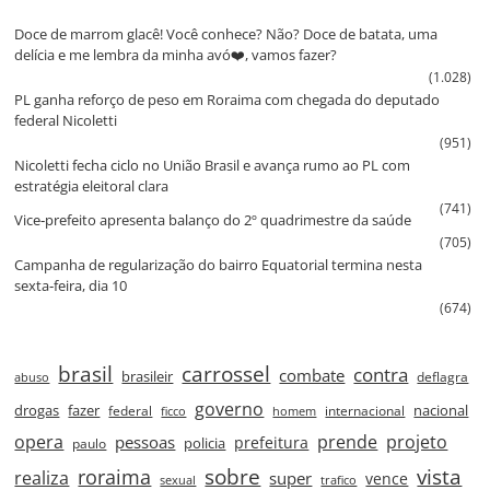
Doce de marrom glacê! Você conhece? Não? Doce de batata, uma
delícia e me lembra da minha avó❤️, vamos fazer?
(1.028)
PL ganha reforço de peso em Roraima com chegada do deputado
federal Nicoletti
(951)
Nicoletti fecha ciclo no União Brasil e avança rumo ao PL com
estratégia eleitoral clara
(741)
Vice‑prefeito apresenta balanço do 2º quadrimestre da saúde
(705)
Campanha de regularização do bairro Equatorial termina nesta
sexta‑feira, dia 10
(674)
brasil
carrossel
contra
combate
brasileir
deflagra
abuso
governo
drogas
fazer
nacional
federal
internacional
ficco
homem
prende
projeto
opera
pessoas
prefeitura
paulo
policia
roraima
sobre
vista
realiza
super
vence
sexual
trafico