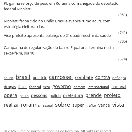
PL ganha reforço de peso em Roraima com chegada do deputado
federal Nicoletti
(951)
Nicoletti fecha ciclo no União Brasil e avança rumo ao PL com
estratégia eleitoral clara
(741)
Vice‑prefeito apresenta balanço do 2º quadrimestre da saúde
(705)
Campanha de regularização do bairro Equatorial termina nesta
sexta‑feira, dia 10
(674)
brasil
carrossel
contra
combate
brasileir
deflagra
abuso
governo
drogas
fazer
nacional
federal
internacional
ficco
homem
prende
projeto
opera
pessoas
prefeitura
paulo
policia
roraima
sobre
vista
realiza
super
vence
sexual
trafico
© 2026 O maior portal de notícias de Roraima. All rights reserved.