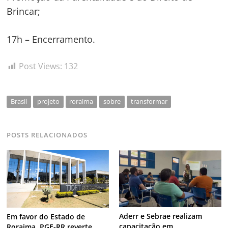
Brincar;
17h – Encerramento.
Post Views:
132
Brasil
projeto
roraima
sobre
transformar
POSTS RELACIONADOS
Aderr e Sebrae realizam
Em favor do Estado de
capacitação em
Roraima, PGE-RR reverte