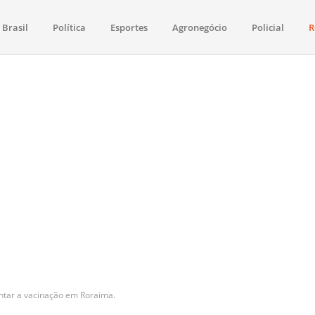
Brasil
Política
Esportes
Agronegócio
Policial
R
aima
política, saúde, esportes, economia e os principais acontecimentos de Boa 
tar a vacinação em Roraima.