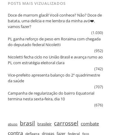
POSTS MAIS VIZUALIZADOS
Doce de marrom glacê! Você conhece? Não? Doce de
batata, uma delícia e me lembra da minha avó❤️,
vamos fazer?
(1.030)
PL ganha reforço de peso em Roraima com chegada
do deputado federal Nicoletti
(952)
Nicoletti fecha ciclo no União Brasil e avança rumo ao
PL com estratégia eleitoral clara
(742)
Vice‑prefeito apresenta balanço do 2º quadrimestre
da saúde
(707)
Campanha de regularização do bairro Equatorial
termina nesta sexta‑feira, dia 10
(676)
brasil
carrossel
combate
brasileir
abuso
contra
drogas
fazer
deflagra
federal
ficco