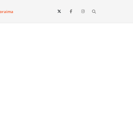
Search
oraima
Vista e todo o estado de Roraima. Fique sempre informado