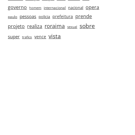
governo
opera
nacional
internacional
homem
prende
pessoas
prefeitura
paulo
policia
roraima
sobre
projeto
realiza
sexual
vista
super
vence
trafico