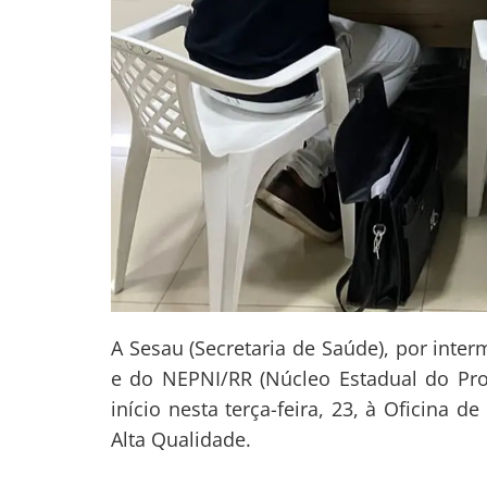
Navegação
de
s
A Sesau (Secretaria de Saúde), por inte
Post
e do NEPNI/RR (Núcleo Estadual do Pr
início nesta terça-feira, 23, à Oficina
Alta Qualidade.