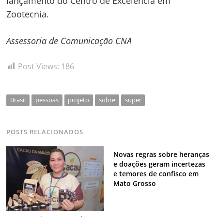
lançamento do Centro de Excelência em
Zootecnia.
Assessoria de Comunicação CNA
Post Views:
186
Brasil
pessoas
projeto
sobre
super
POSTS RELACIONADOS
Novas regras sobre heranças
e doações geram incertezas
e temores de confisco em
Mato Grosso