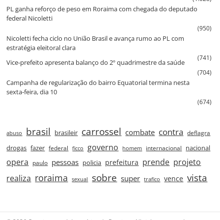
PL ganha reforço de peso em Roraima com chegada do deputado
federal Nicoletti
(950)
Nicoletti fecha ciclo no União Brasil e avança rumo ao PL com
estratégia eleitoral clara
(741)
Vice‑prefeito apresenta balanço do 2º quadrimestre da saúde
(704)
Campanha de regularização do bairro Equatorial termina nesta
sexta‑feira, dia 10
(674)
brasil
carrossel
contra
combate
brasileir
deflagra
abuso
governo
drogas
fazer
nacional
federal
internacional
ficco
homem
prende
projeto
opera
pessoas
prefeitura
paulo
policia
roraima
sobre
vista
realiza
super
vence
sexual
trafico