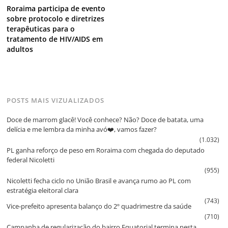
Roraima participa de evento
sobre protocolo e diretrizes
terapêuticas para o
tratamento de HIV/AIDS em
adultos
POSTS MAIS VIZUALIZADOS
Doce de marrom glacê! Você conhece? Não? Doce de batata, uma
delícia e me lembra da minha avó❤️, vamos fazer?
(1.032)
PL ganha reforço de peso em Roraima com chegada do deputado
federal Nicoletti
(955)
Nicoletti fecha ciclo no União Brasil e avança rumo ao PL com
estratégia eleitoral clara
(743)
Vice‑prefeito apresenta balanço do 2º quadrimestre da saúde
(710)
Campanha de regularização do bairro Equatorial termina nesta