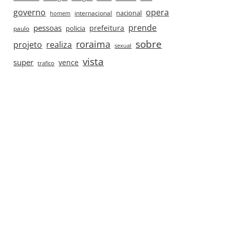
governo
opera
nacional
internacional
homem
prende
pessoas
prefeitura
paulo
policia
roraima
sobre
projeto
realiza
sexual
vista
super
vence
trafico