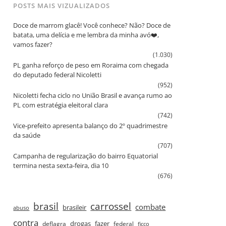
POSTS MAIS VIZUALIZADOS
Doce de marrom glacê! Você conhece? Não? Doce de
batata, uma delícia e me lembra da minha avó❤️,
vamos fazer?
(1.030)
PL ganha reforço de peso em Roraima com chegada
do deputado federal Nicoletti
(952)
Nicoletti fecha ciclo no União Brasil e avança rumo ao
PL com estratégia eleitoral clara
(742)
Vice‑prefeito apresenta balanço do 2º quadrimestre
da saúde
(707)
Campanha de regularização do bairro Equatorial
termina nesta sexta‑feira, dia 10
(676)
brasil
carrossel
combate
brasileir
abuso
contra
drogas
fazer
deflagra
federal
ficco