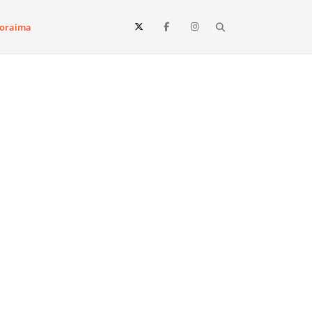
Search
oraima
Vista e todo o estado de Roraima. Fique sempre informado