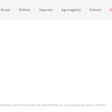
Brasil
Política
Esportes
Agronegócio
Policial
R
aima
política, saúde, esportes, economia e os principais acontecimentos de Boa 
onibiliza nova ferramenta de atendimento às associações de pais e mestres