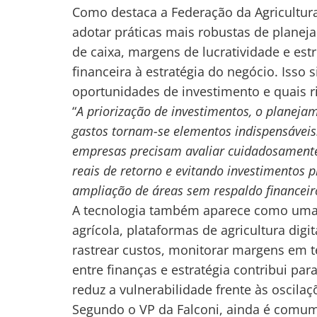
Como destaca a Federação da Agricultura
de
s
adotar práticas mais robustas de planeja
Post
de caixa, margens de lucratividade e est
financeira à estratégia do negócio. Isso
oportunidades de investimento e quais 
“
A priorização de investimentos, o planejam
gastos tornam-se elementos indispensáveis.
empresas precisam avaliar cuidadosamente 
reais de retorno e evitando investimentos
ampliação de áreas sem respaldo financei
A tecnologia também aparece como uma f
agrícola, plataformas de agricultura digi
rastrear custos, monitorar margens em t
entre finanças e estratégia contribui para
reduz a vulnerabilidade frente às oscilaç
Segundo o VP da Falconi, ainda é comum