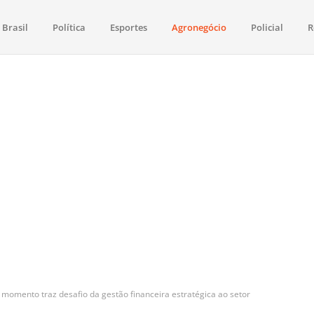
Brasil
Política
Esportes
Agronegócio
Policial
R
aima
política, saúde, esportes, economia e os principais acontecimentos de Boa 
momento traz desafio da gestão financeira estratégica ao setor