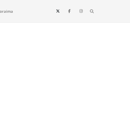
Search
oraima
Vista e todo o estado de Roraima. Fique sempre informado