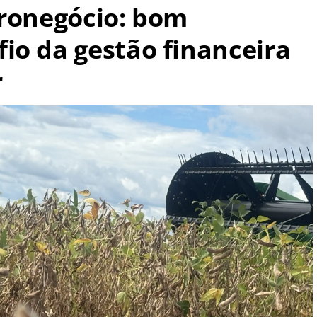
gronegócio: bom
io da gestão financeira
r