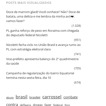
POSTS MAIS VIZUALIZADOS
Doce de marrom glacê! Você conhece? Não? Doce de
batata, uma delícia e me lembra da minha avó❤️,
vamos fazer?
(1.028)
PL ganha reforço de peso em Roraima com chegada
do deputado federal Nicoletti
(951)
Nicoletti fecha ciclo no União Brasil e avança rumo ao
PL com estratégia eleitoral clara
(741)
Vice‑prefeito apresenta balanço do 2º quadrimestre
da saúde
(705)
Campanha de regularização do bairro Equatorial
termina nesta sexta‑feira, dia 10
(674)
brasil
carrossel
combate
brasileir
abuso
contra
drogas
fazer
deflagra
federal
ficco