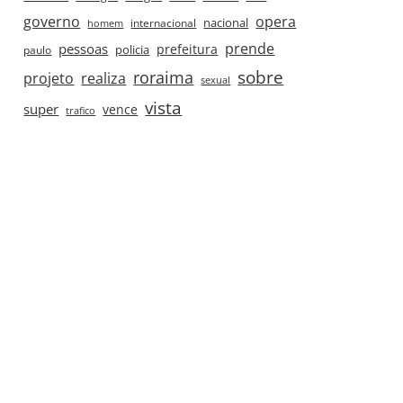
governo
opera
nacional
internacional
homem
prende
pessoas
prefeitura
paulo
policia
roraima
sobre
projeto
realiza
sexual
vista
super
vence
trafico