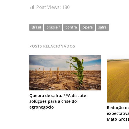
Post Views:
180
Brasil
brasileir
contra
opera
safra
POSTS RELACIONADOS
Quebra de safra: FPA discute
soluções para a crise do
agronegócio
Redução de
expectativ
Mato Gros