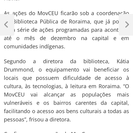
As ações do MovCEU ficarão sob a coordenação
Navegação
da Biblioteca Pública de Roraima, que já possui
de
Previous
Next
uma série de ações programadas para acontecer
Post
Post
Post
até o mês de dezembro na capital e em
comunidades indígenas.
Segundo a diretora da biblioteca, Kátia
Drummond, o equipamento vai beneficiar os
locais que possuem dificuldade de acesso à
cultura, às tecnologias, à leitura em Roraima. “O
MovCEU vai alcançar as populações mais
vulneráveis e os bairros carentes da capital,
facilitando o acesso aos bens culturais a todas as
pessoas”, frisou a diretora.