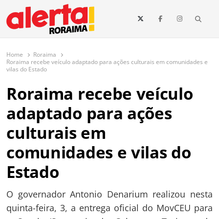
conteúdo
Searc
O maior portal de notícias de Roraima
O Alerta Roraima é seu portal de notícias completo sobre política,
saúde, esportes, economia e os principais acontecimentos de Boa Vista
Home
Roraima
e todo o estado de Roraima. Fique sempre informado com
Roraima recebe veículo adaptado para ações culturais em comunidades e
atualizações em tempo real!
vilas do Estado
Roraima recebe veículo
adaptado para ações
culturais em
comunidades e vilas do
Estado
O governador Antonio Denarium realizou nesta
quinta-feira, 3, a entrega oficial do MovCEU para