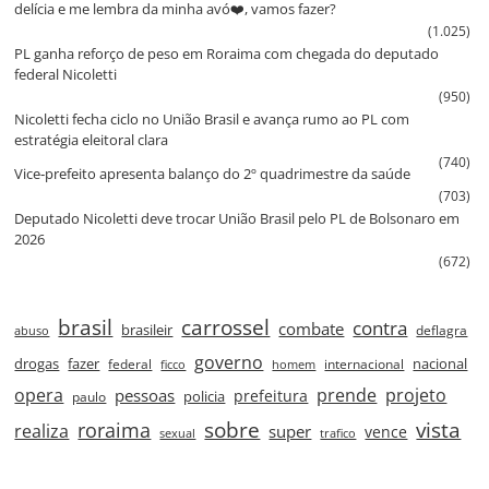
delícia e me lembra da minha avó❤️, vamos fazer?
(1.025)
PL ganha reforço de peso em Roraima com chegada do deputado
federal Nicoletti
(950)
Nicoletti fecha ciclo no União Brasil e avança rumo ao PL com
estratégia eleitoral clara
(740)
Vice‑prefeito apresenta balanço do 2º quadrimestre da saúde
(703)
Deputado Nicoletti deve trocar União Brasil pelo PL de Bolsonaro em
2026
(672)
brasil
carrossel
contra
combate
brasileir
deflagra
abuso
governo
drogas
fazer
nacional
federal
internacional
ficco
homem
prende
projeto
opera
pessoas
prefeitura
paulo
policia
roraima
sobre
vista
realiza
super
vence
sexual
trafico