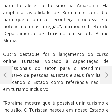
para fortalecer o turismo na Amazônia. Ela
amplia a visibilidade de Roraima e contribui
para que o público reconheça a riqueza e o
potencial da nossa região”, afirmou o diretor do
Departamento de Turismo da Secult, Bruno
Muniz.
Outro destaque foi o lançamento do curso
online Turistea, voltado à capacitação de
profissionais do setor para o atendimento
Navegação
inclusivo de pessoas autistas e seus familiares,
de
Previous
Next
colocando o Estado como referência nacional
Post
Post
Post
em turismo inclusivo.
“Roraima mostra que é possível unir turismo e
inclusão. O Turistea nasceu em nosso Estado e