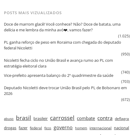
POSTS MAIS VIZUALIZADOS
Doce de marrom glacê! Você conhece? Não? Doce de batata, uma
delícia e me lembra da minha avó❤️, vamos fazer?
(1.025)
PL ganha reforço de peso em Roraima com chegada do deputado
federal Nicoletti
(950)
Nicoletti fecha ciclo no União Brasil e avança rumo ao PL com
estratégia eleitoral clara
(740)
Vice‑prefeito apresenta balanço do 2º quadrimestre da saúde
(703)
Deputado Nicoletti deve trocar União Brasil pelo PL de Bolsonaro em
2026
(672)
brasil
carrossel
contra
combate
brasileir
deflagra
abuso
governo
drogas
fazer
nacional
federal
internacional
ficco
homem