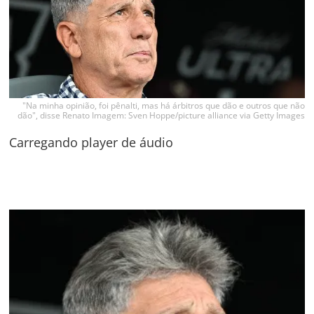
"Na minha opinião, foi pênalti, mas há árbitros que dão e outros que não
dão", disse Renato Imagem: Sven Hoppe/picture alliance via Getty Images
Carregando player de áudio