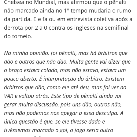
Chelsea no Mundial, mas afirmou que o pênalti
não marcado ainda no 1º tempo mudaria o rumo
da partida. Ele falou em entrevista coletiva após a
derrota por 2 a 0 contra os ingleses na semifinal
do torneio.
Navegação
de
s
Na minha opinião, foi pênalti, mas há árbitros que
Post
dão e outros que não dão. Muita gente vai dizer que
o braço estava colado, mas não estava, estava um
pouco aberto. É interpretação do árbitro. Existem
árbitros que dão, como ele até deu, mas foi ver no
VAR e voltou atrás. Este tipo de pênalti ainda vai
gerar muita discussão, pois uns dão, outros não,
mas não podemos nos apegar a essa desculpa. A
única questão é que, se ele tivesse dado e
tivéssemos marcado o gol, o jogo seria outro