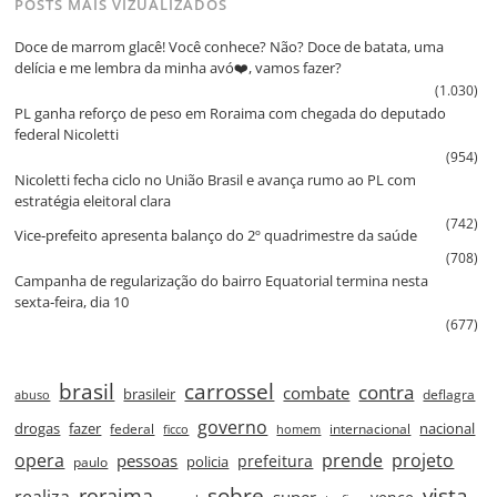
POSTS MAIS VIZUALIZADOS
Doce de marrom glacê! Você conhece? Não? Doce de batata, uma
delícia e me lembra da minha avó❤️, vamos fazer?
(1.030)
PL ganha reforço de peso em Roraima com chegada do deputado
federal Nicoletti
(954)
Nicoletti fecha ciclo no União Brasil e avança rumo ao PL com
estratégia eleitoral clara
(742)
Vice‑prefeito apresenta balanço do 2º quadrimestre da saúde
(708)
Campanha de regularização do bairro Equatorial termina nesta
sexta‑feira, dia 10
(677)
brasil
carrossel
contra
combate
brasileir
deflagra
abuso
governo
drogas
fazer
nacional
federal
internacional
ficco
homem
prende
projeto
opera
pessoas
prefeitura
paulo
policia
roraima
sobre
vista