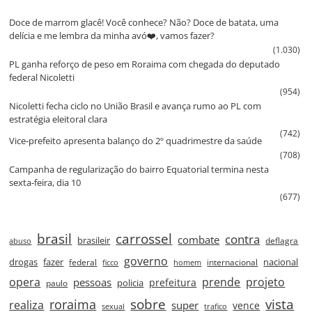
Doce de marrom glacê! Você conhece? Não? Doce de batata, uma
delícia e me lembra da minha avó❤️, vamos fazer?
(1.030)
PL ganha reforço de peso em Roraima com chegada do deputado
federal Nicoletti
(954)
Nicoletti fecha ciclo no União Brasil e avança rumo ao PL com
estratégia eleitoral clara
(742)
Vice‑prefeito apresenta balanço do 2º quadrimestre da saúde
(708)
Campanha de regularização do bairro Equatorial termina nesta
sexta‑feira, dia 10
(677)
brasil
carrossel
contra
combate
brasileir
deflagra
abuso
governo
drogas
fazer
nacional
federal
internacional
ficco
homem
prende
projeto
opera
pessoas
prefeitura
paulo
policia
roraima
sobre
vista
realiza
super
vence
sexual
trafico