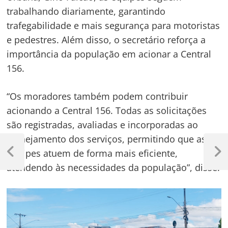
trabalhando diariamente, garantindo
trafegabilidade e mais segurança para motoristas
e pedestres. Além disso, o secretário reforça a
importância da população em acionar a Central
156.
“Os moradores também podem contribuir
acionando a Central 156. Todas as solicitações
são registradas, avaliadas e incorporadas ao
Navegação
planejamento dos serviços, permitindo que as
equipes atuem de forma mais eficiente,
de
Previous
Next
Post
Post
atendendo às necessidades da população”, disse.
Post