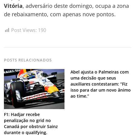
Vitória
, adversário deste domingo, ocupa a zona
de rebaixamento, com apenas nove pontos.
Navegação
de
s
Post Views:
190
Post
POSTS RELACIONADOS
Abel ajusta o Palmeiras com
uma decisão que seus
auxiliares contestaram: “Fiz
isso para dar um novo ânimo
ao time.”
F1: Hadjar recebe
penalização no grid no
Canadá por obstruir Sainz
durante o qualifying.