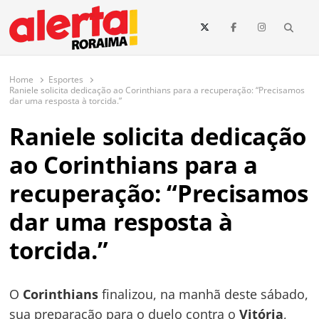
conteúdo
Searc
O maior portal de notícias de Roraima
O Alerta Roraima é seu portal de notícias completo sobre política,
saúde, esportes, economia e os principais acontecimentos de Boa Vista
Home
Esportes
e todo o estado de Roraima. Fique sempre informado com
Raniele solicita dedicação ao Corinthians para a recuperação: “Precisamos
atualizações em tempo real!
dar uma resposta à torcida.”
Raniele solicita dedicação
ao Corinthians para a
recuperação: “Precisamos
dar uma resposta à
torcida.”
O
Corinthians
finalizou, na manhã deste sábado,
sua preparação para o duelo contra o
Vitória
,