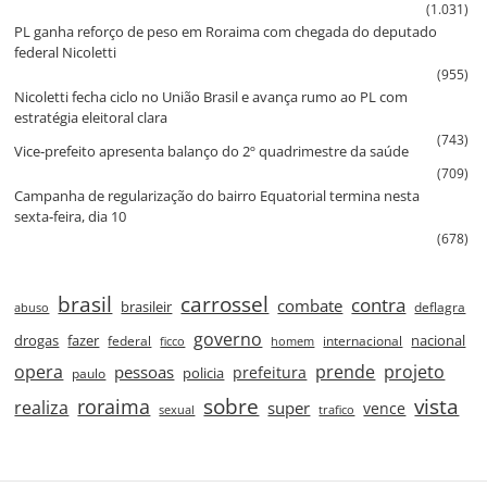
(1.031)
PL ganha reforço de peso em Roraima com chegada do deputado
federal Nicoletti
(955)
Nicoletti fecha ciclo no União Brasil e avança rumo ao PL com
estratégia eleitoral clara
(743)
Vice‑prefeito apresenta balanço do 2º quadrimestre da saúde
(709)
Campanha de regularização do bairro Equatorial termina nesta
sexta‑feira, dia 10
(678)
brasil
carrossel
contra
combate
brasileir
deflagra
abuso
governo
drogas
fazer
nacional
federal
internacional
ficco
homem
prende
projeto
opera
pessoas
prefeitura
paulo
policia
roraima
sobre
vista
realiza
super
vence
sexual
trafico