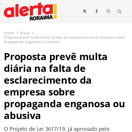
conteúdo
Searc
O maior portal de notícias de Roraima
O Alerta Roraima é seu portal de notícias completo sobre política,
saúde, esportes, economia e os principais acontecimentos de Boa Vista
Home
Brasil
e todo o estado de Roraima. Fique sempre informado com
Proposta prevê multa diária na falta de esclarecimento da empresa sobre
atualizações em tempo real!
propaganda enganosa ou abusiva
Proposta prevê multa
diária na falta de
esclarecimento da
empresa sobre
propaganda enganosa ou
abusiva
O Projeto de Lei 3617/19, já aprovado pelo