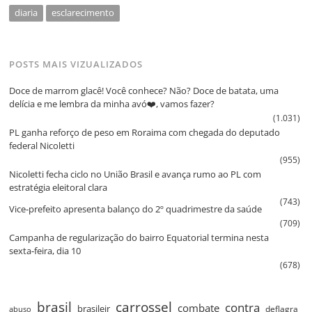
diaria
esclarecimento
POSTS MAIS VIZUALIZADOS
Doce de marrom glacê! Você conhece? Não? Doce de batata, uma
delícia e me lembra da minha avó❤️, vamos fazer?
(1.031)
PL ganha reforço de peso em Roraima com chegada do deputado
federal Nicoletti
(955)
Nicoletti fecha ciclo no União Brasil e avança rumo ao PL com
estratégia eleitoral clara
(743)
Vice‑prefeito apresenta balanço do 2º quadrimestre da saúde
(709)
Campanha de regularização do bairro Equatorial termina nesta
sexta‑feira, dia 10
(678)
brasil
carrossel
contra
combate
brasileir
deflagra
abuso