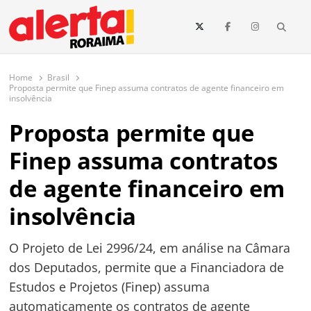
conteúdo
Searc
O maior portal de notícias de Roraima
O Alerta Roraima é seu portal de notícias completo sobre política,
saúde, esportes, economia e os principais acontecimentos de Boa Vista
Home
Brasil
e todo o estado de Roraima. Fique sempre informado com
Proposta permite que Finep assuma contratos de agente financeiro em
atualizações em tempo real!
insolvência
Proposta permite que
Finep assuma contratos
de agente financeiro em
insolvência
O Projeto de Lei 2996/24, em análise na Câmara
dos Deputados, permite que a Financiadora de
Estudos e Projetos (Finep) assuma
automaticamente os contratos de agente