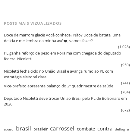
POSTS MAIS VIZUALIZADOS
Doce de marrom glacê! Você conhece? Não? Doce de batata, uma
delícia e me lembra da minha avó❤️, vamos fazer?
(1.028)
PL ganha reforço de peso em Roraima com chegada do deputado
federal Nicoletti
(950)
Nicoletti fecha ciclo no União Brasil e avança rumo ao PL com
estratégia eleitoral clara
(741)
Vice‑prefeito apresenta balanço do 2º quadrimestre da saúde
(704)
Deputado Nicoletti deve trocar União Brasil pelo PL de Bolsonaro em
2026
(672)
brasil
carrossel
contra
combate
brasileir
deflagra
abuso