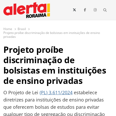
conteúdo
Searc
O maior portal de notícias de Roraima
O Alerta Roraima é seu portal de notícias completo sobre política,
saúde, esportes, economia e os principais acontecimentos de Boa Vista
Home
Brasil
e todo o estado de Roraima. Fique sempre informado com
Projeto proíbe discriminação de bolsistas em instituições de ensino
atualizações em tempo real!
privadas
Projeto proíbe
discriminação de
bolsistas em instituições
de ensino privadas
O Projeto de Lei
(PL) 3.611/2024
estabelece
diretrizes para instituições de ensino privadas
que oferecem bolsas de estudos para evitar
qualquer tipo de segregação ou discriminação