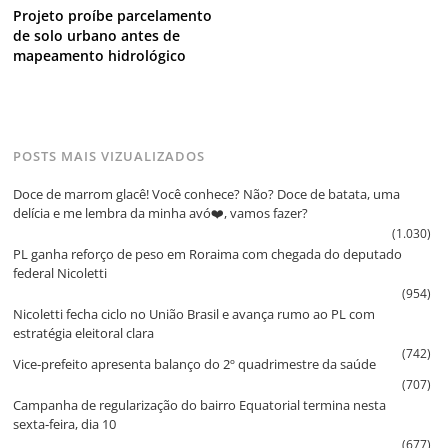
Projeto proíbe parcelamento
de solo urbano antes de
mapeamento hidrológico
POSTS MAIS VIZUALIZADOS
Doce de marrom glacê! Você conhece? Não? Doce de batata, uma
delícia e me lembra da minha avó❤️, vamos fazer?
(1.030)
PL ganha reforço de peso em Roraima com chegada do deputado
federal Nicoletti
(954)
Nicoletti fecha ciclo no União Brasil e avança rumo ao PL com
estratégia eleitoral clara
(742)
Vice‑prefeito apresenta balanço do 2º quadrimestre da saúde
(707)
Campanha de regularização do bairro Equatorial termina nesta
sexta‑feira, dia 10
(677)