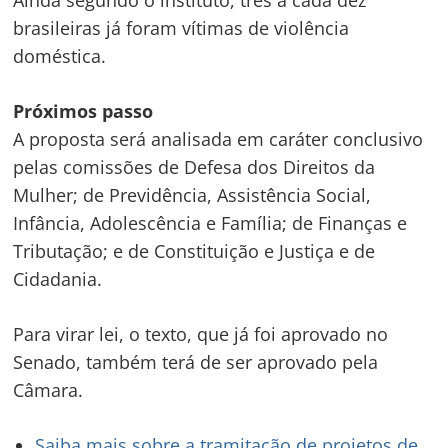
brasileiras já foram vítimas de violência
doméstica.
Navegação
Próximos passo
de
s
A proposta será analisada em
caráter conclusivo
Post
pelas comissões de Defesa dos Direitos da
Mulher; de Previdência, Assistência Social,
Infância, Adolescência e Família; de Finanças e
Tributação; e de Constituição e Justiça e de
Cidadania.
Para virar lei, o texto, que já foi aprovado no
Senado, também terá de ser aprovado pela
Câmara.
Saiba mais sobre a tramitação de projetos de