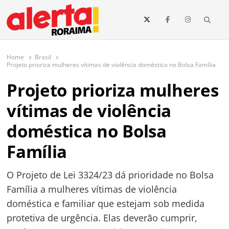
conteúdo
Searc
O maior portal de notícias de Roraima
O Alerta Roraima é seu portal de notícias completo sobre política,
saúde, esportes, economia e os principais acontecimentos de Boa Vista
Home
Brasil
e todo o estado de Roraima. Fique sempre informado com
Projeto prioriza mulheres vítimas de violência doméstica no Bolsa Família
atualizações em tempo real!
Projeto prioriza mulheres
vítimas de violência
doméstica no Bolsa
Família
O Projeto de Lei 3324/23 dá prioridade no Bolsa
Família a mulheres vítimas de violência
doméstica e familiar que estejam sob medida
protetiva de urgência. Elas deverão cumprir,