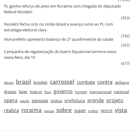
PL ganha reforço de peso em Roraima com chegada do deputado
federal Nicoletti
(953)
Nicoletti fecha ciclo no União Brasil e avança rumo ao PL com
estratégia eleitoral clara
(742)
Vice‑prefeito apresenta balanço do 2º quadrimestre da saúde
(707)
Campanha de regularização do bairro Equatorial termina nesta
sexta‑feira, dia 10
(677)
brasil
carrossel
contra
combate
brasileir
deflagra
abuso
governo
drogas
fazer
nacional
federal
internacional
ficco
homem
prende
projeto
opera
pessoas
prefeitura
paulo
policia
roraima
sobre
vista
realiza
super
vence
sexual
trafico