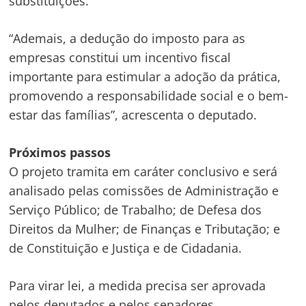
substituições.
Navegação
“Ademais, a dedução do imposto para as
de
s
empresas constitui um incentivo fiscal
Post
importante para estimular a adoção da prática,
promovendo a responsabilidade social e o bem-
estar das famílias”, acrescenta o deputado.
Próximos passos
O projeto tramita em
caráter conclusivo
e será
analisado pelas comissões de Administração e
Serviço Público; de Trabalho; de Defesa dos
Direitos da Mulher; de Finanças e Tributação; e
de Constituição e Justiça e de Cidadania.
Para virar lei, a medida precisa ser aprovada
pelos deputados e pelos senadores.