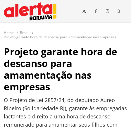
conteúdo
Searc
O maior portal de notícias de Roraima
O Alerta Roraima é seu portal de notícias completo sobre política,
saúde, esportes, economia e os principais acontecimentos de Boa Vista
Home
Brasil
e todo o estado de Roraima. Fique sempre informado com
Projeto garante hora de descanso para amamentação nas empresas
atualizações em tempo real!
Projeto garante hora de
descanso para
amamentação nas
empresas
O Projeto de Lei 2857/24, do deputado Aureo
Ribeiro (Solidariedade-RJ), garante às empregadas
lactantes o direito a uma hora de descanso
remunerado para amamentar seus filhos com