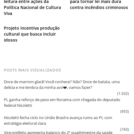
leitura entre ações da
para tornar lei mais dura
Política Nacional de Cultura
contra incêndios criminosos
Viva
Projeto incentiva produção
cultural que busca incluir
idosos
POSTS MAIS VIZUALIZADOS
Doce de marrom glacê! Você conhece? Não? Doce de batata, uma
delícia e me lembra da minha avó❤️, vamos fazer?
(1.032)
PL ganha reforço de peso em Roraima com chegada do deputado
federal Nicoletti
(955)
Nicoletti fecha ciclo no União Brasil e avança rumo ao PL com
estratégia eleitoral clara
(743)
Vice‑prefeito apresenta balanço do 2º quadrimestre da saúde