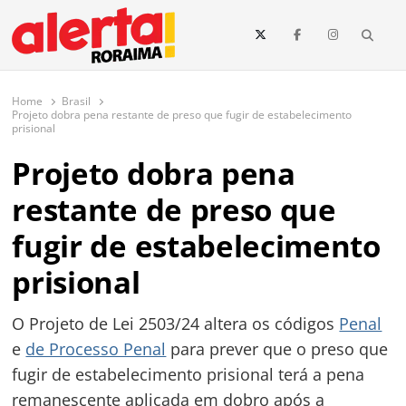
conteúdo
Searc
O maior portal de notícias de Roraima
O Alerta Roraima é seu portal de notícias completo sobre política,
saúde, esportes, economia e os principais acontecimentos de Boa Vista
Home
Brasil
e todo o estado de Roraima. Fique sempre informado com
Projeto dobra pena restante de preso que fugir de estabelecimento
atualizações em tempo real!
prisional
Projeto dobra pena
restante de preso que
fugir de estabelecimento
prisional
O Projeto de Lei 2503/24 altera os códigos
Penal
e
de Processo Penal
para prever que o preso que
fugir de estabelecimento prisional terá a pena
remanescente aplicada em dobro após a