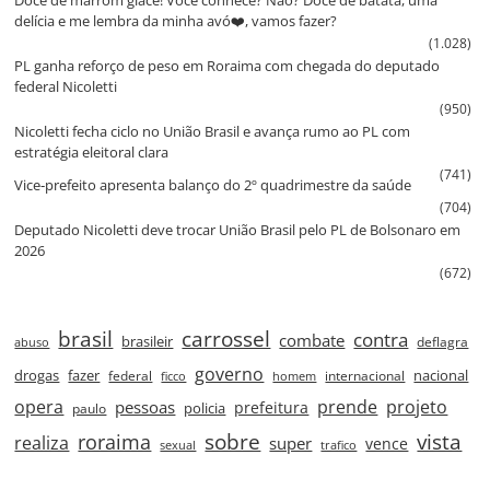
delícia e me lembra da minha avó❤️, vamos fazer?
(1.028)
PL ganha reforço de peso em Roraima com chegada do deputado
federal Nicoletti
(950)
Nicoletti fecha ciclo no União Brasil e avança rumo ao PL com
estratégia eleitoral clara
(741)
Vice‑prefeito apresenta balanço do 2º quadrimestre da saúde
(704)
Deputado Nicoletti deve trocar União Brasil pelo PL de Bolsonaro em
2026
(672)
brasil
carrossel
contra
combate
brasileir
deflagra
abuso
governo
drogas
fazer
nacional
federal
internacional
ficco
homem
prende
projeto
opera
pessoas
prefeitura
paulo
policia
roraima
sobre
vista
realiza
super
vence
sexual
trafico