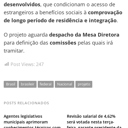
desenvolvidos
, que condicionam o acesso de
estrangeiros a benefícios sociais à
comprovação
de longo período de residência e integração
.
O projeto aguarda
despacho da Mesa Diretora
para definição das
comissões
pelas quais irá
tramitar.
Post Views:
247
Brasil
brasileir
federal
Nacional
projeto
POSTS RELACIONADOS
Agentes legislativos
Revisão salarial de 4,62%
municipais aprimoram
será votada nesta terça-
conhecimentos técnicos com
feira, garante presidente da