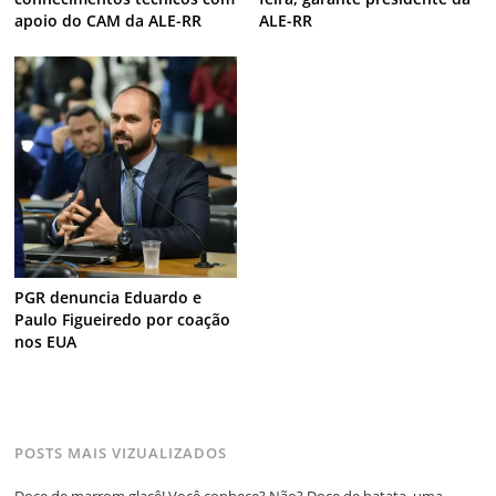
apoio do CAM da ALE-RR
ALE-RR
PGR denuncia Eduardo e
Paulo Figueiredo por coação
nos EUA
POSTS MAIS VIZUALIZADOS
Doce de marrom glacê! Você conhece? Não? Doce de batata, uma