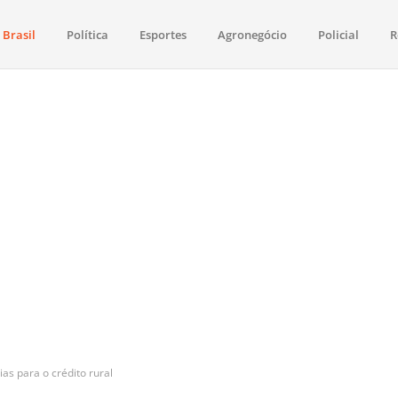
Brasil
Política
Esportes
Agronegócio
Policial
R
aima
política, saúde, esportes, economia e os principais acontecimentos de Boa 
ias para o crédito rural