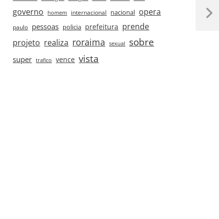
governo
opera
nacional
internacional
homem
Next
prende
pessoas
prefeitura
Post
paulo
policia
roraima
sobre
projeto
realiza
sexual
vista
super
vence
trafico