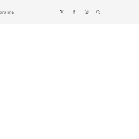
Search
oraima
Vista e todo o estado de Roraima. Fique sempre informado