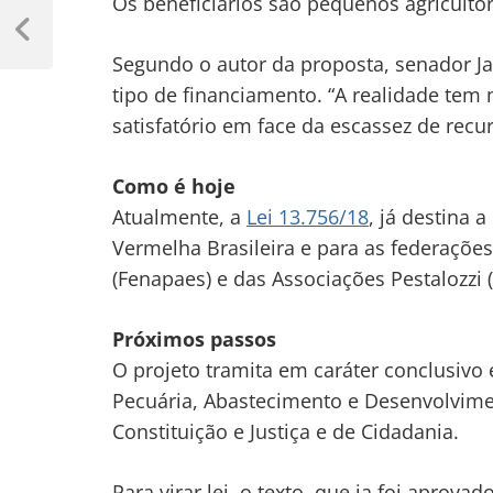
Navegação
Os beneficiários são pequenos agricultor
de
Previous
Post
Segundo o autor da proposta, senador Jai
Post
tipo de financiamento. “A realidade te
satisfatório em face da escassez de recur
Como é hoje
Atualmente, a
Lei 13.756/18
, já destina 
Vermelha Brasileira e para as federaçõe
(Fenapaes) e das Associações Pestalozzi (
Próximos passos
O projeto tramita em
caráter conclusivo
e
Pecuária, Abastecimento e Desenvolvimen
Constituição e Justiça e de Cidadania.
Para virar lei, o texto, que ja foi apro