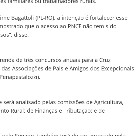
es familiares ou trabalhadores rurais.
me Bagattoli (PL-RO), a intenção é fortalecer esse
m mostrado que o acesso ao PNCF não tem sido
sos”, disse.
a renda de três concursos anuais para a Cruz
s das Associações de Pais e Amigos dos Excepcionais
Fenapestalozzi).
 será analisado pelas comissões de Agricultura,
to Rural; de Finanças e Tributação; e de
vado pelo Senado, também terá de ser aprovado pela