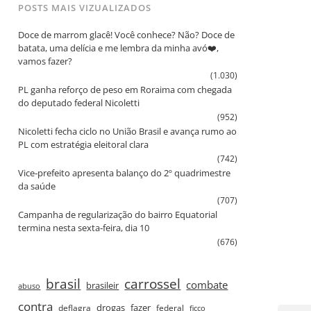
POSTS MAIS VIZUALIZADOS
Doce de marrom glacê! Você conhece? Não? Doce de
batata, uma delícia e me lembra da minha avó❤️,
vamos fazer?
(1.030)
PL ganha reforço de peso em Roraima com chegada
do deputado federal Nicoletti
(952)
Nicoletti fecha ciclo no União Brasil e avança rumo ao
PL com estratégia eleitoral clara
(742)
Vice‑prefeito apresenta balanço do 2º quadrimestre
da saúde
(707)
Campanha de regularização do bairro Equatorial
termina nesta sexta‑feira, dia 10
(676)
brasil
carrossel
combate
brasileir
abuso
contra
drogas
fazer
deflagra
federal
ficco