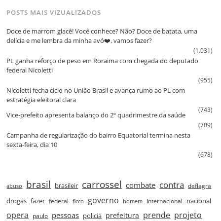
POSTS MAIS VIZUALIZADOS
Doce de marrom glacê! Você conhece? Não? Doce de batata, uma
delícia e me lembra da minha avó❤️, vamos fazer?
(1.031)
PL ganha reforço de peso em Roraima com chegada do deputado
federal Nicoletti
(955)
Nicoletti fecha ciclo no União Brasil e avança rumo ao PL com
estratégia eleitoral clara
(743)
Vice‑prefeito apresenta balanço do 2º quadrimestre da saúde
(709)
Campanha de regularização do bairro Equatorial termina nesta
sexta‑feira, dia 10
(678)
brasil
carrossel
contra
combate
brasileir
deflagra
abuso
governo
drogas
fazer
nacional
federal
internacional
ficco
homem
prende
projeto
opera
pessoas
prefeitura
paulo
policia