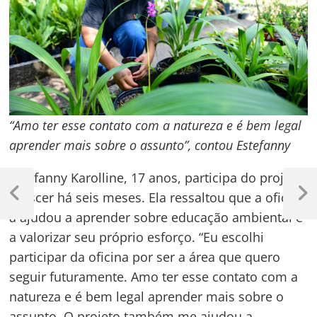
“Amo ter esse contato com a natureza e é bem legal
aprender mais sobre o assunto”, contou Estefanny
Navegação
Estefanny Karolline, 17 anos, participa do projeto
Crescer há seis meses. Ela ressaltou que a oficina
de
Previous
Next
Post
Post
a ajudou a aprender sobre educação ambiental e
Post
a valorizar seu próprio esforço. “Eu escolhi
participar da oficina por ser a área que quero
seguir futuramente. Amo ter esse contato com a
natureza e é bem legal aprender mais sobre o
assunto. O projeto também me ajudou a