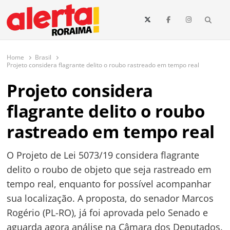
conteúdo
Searc
O maior portal de notícias de Roraima
O Alerta Roraima é seu portal de notícias completo sobre política,
saúde, esportes, economia e os principais acontecimentos de Boa Vista
Home
Brasil
e todo o estado de Roraima. Fique sempre informado com
Projeto considera flagrante delito o roubo rastreado em tempo real
atualizações em tempo real!
Projeto considera
flagrante delito o roubo
rastreado em tempo real
O Projeto de Lei 5073/19 considera flagrante
delito o roubo de objeto que seja rastreado em
tempo real, enquanto for possível acompanhar
sua localização. A proposta, do senador Marcos
Rogério (PL-RO), já foi aprovada pelo Senado e
aguarda agora análise na Câmara dos Deputados.