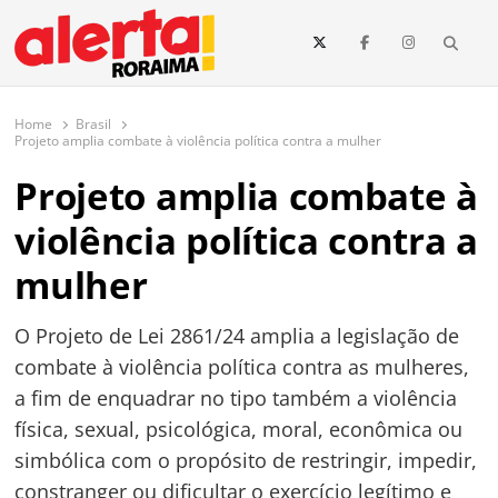
conteúdo
Searc
O maior portal de notícias de Roraima
O Alerta Roraima é seu portal de notícias completo sobre política,
saúde, esportes, economia e os principais acontecimentos de Boa Vista
Home
Brasil
e todo o estado de Roraima. Fique sempre informado com
Projeto amplia combate à violência política contra a mulher
atualizações em tempo real!
Projeto amplia combate à
violência política contra a
mulher
O Projeto de Lei 2861/24 amplia a legislação de
combate à violência política contra as mulheres,
a fim de enquadrar no tipo também a violência
física, sexual, psicológica, moral, econômica ou
simbólica com o propósito de restringir, impedir,
constranger ou dificultar o exercício legítimo e