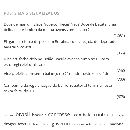
POSTS MAIS VIZUALIZADOS
Doce de marrom glacê! Você conhece? Não? Doce de batata, uma
delícia e me lembra da minha avó❤️, vamos fazer?
(1.031)
PL ganha reforço de peso em Roraima com chegada do deputado
federal Nicoletti
(955)
Nicoletti fecha ciclo no União Brasil e avança rumo ao PL com
estratégia eleitoral clara
(743)
Vice‑prefeito apresenta balanço do 2º quadrimestre da saúde
(709)
Campanha de regularização do bairro Equatorial termina nesta
sexta‑feira, dia 10
(678)
brasil
carrossel
contra
combate
brasileir
deflagra
abuso
governo
drogas
fazer
nacional
federal
internacional
ficco
homem