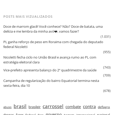
POSTS MAIS VIZUALIZADOS
Doce de marrom glacê! Você conhece? Não? Doce de batata, uma
delícia e me lembra da minha avó❤️, vamos fazer?
(1.031)
PL ganha reforço de peso em Roraima com chegada do deputado
federal Nicoletti
(955)
Nicoletti fecha ciclo no União Brasil e avança rumo ao PL com
estratégia eleitoral clara
(743)
Vice‑prefeito apresenta balanço do 2º quadrimestre da saúde
(709)
Campanha de regularização do bairro Equatorial termina nesta
sexta‑feira, dia 10
(678)
brasil
carrossel
contra
combate
brasileir
deflagra
abuso
governo
drogas
fazer
nacional
federal
internacional
ficco
homem