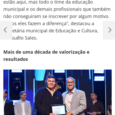
estão aqui, mas todo o time da educação
municipal e os demais profissionais que também
não conseguiram se inscrever por algum motivo.
Todos eles fazem a diferença”, destacou a
Navegação
secretária municipal de Educação e Cultura,
de
Previous
Next
Consuêlo Sales.
Post
Post
Post
Mais de uma década de valorização e
resultados