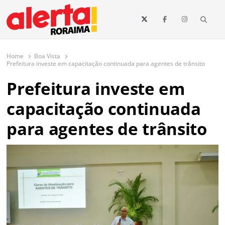
conteúdo
Searc
O maior portal de notícias de Roraima
O Alerta Roraima é seu portal de notícias completo sobre política,
saúde, esportes, economia e os principais acontecimentos de Boa Vista
Home
Boa Vista
e todo o estado de Roraima. Fique sempre informado com
Prefeitura investe em capacitação continuada para agentes de trânsito
atualizações em tempo real!
Prefeitura investe em
capacitação continuada
para agentes de trânsito