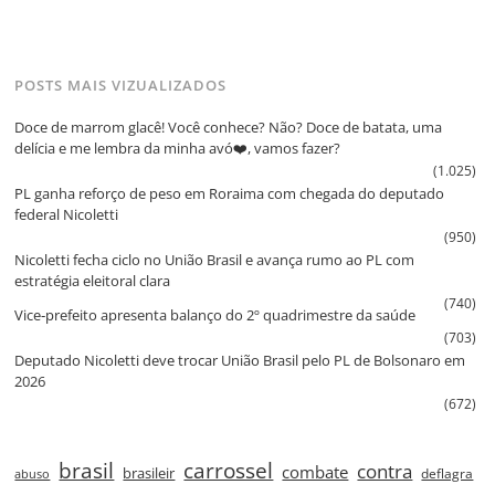
POSTS MAIS VIZUALIZADOS
Doce de marrom glacê! Você conhece? Não? Doce de batata, uma
delícia e me lembra da minha avó❤️, vamos fazer?
(1.025)
PL ganha reforço de peso em Roraima com chegada do deputado
federal Nicoletti
(950)
Nicoletti fecha ciclo no União Brasil e avança rumo ao PL com
estratégia eleitoral clara
(740)
Vice‑prefeito apresenta balanço do 2º quadrimestre da saúde
(703)
Deputado Nicoletti deve trocar União Brasil pelo PL de Bolsonaro em
2026
(672)
brasil
carrossel
contra
combate
brasileir
deflagra
abuso