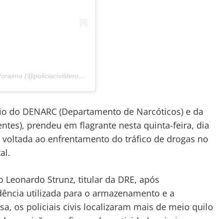
Uma publicação compartilhada por Polícia Civil de Roraima (@policiacivilderoraima)
meio do DENARC (Departamento de Narcóticos) e da
tes), prendeu em flagrante nesta quinta-feira, dia
o voltada ao enfrentamento do tráfico de drogas no
al.
 Leonardo Strunz, titular da DRE, após
ência utilizada para o armazenamento e a
a, os policiais civis localizaram mais de meio quilo