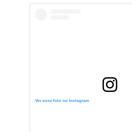
Navegação
de
s
Post
Ver essa foto no Instagram