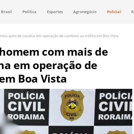
Brasil
Política
Esportes
Agronegócio
Policial
R
aima
política, saúde, esportes, economia e os principais acontecimentos de Boa 
meio quilo de cocaína em operação de combate ao tráfico em Boa Vista
de homem com mais de
ína em operação de
 em Boa Vista