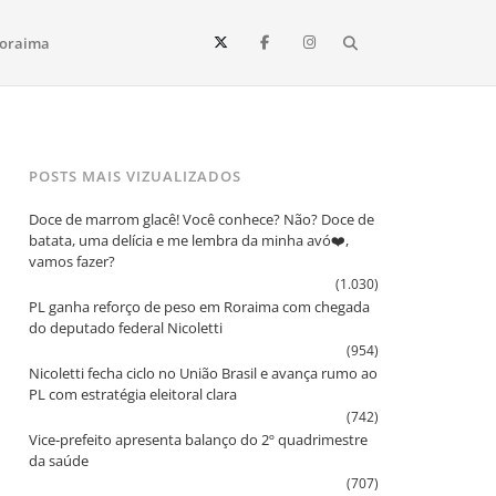
Search
oraima
Vista e todo o estado de Roraima. Fique sempre informado
POSTS MAIS VIZUALIZADOS
Doce de marrom glacê! Você conhece? Não? Doce de
batata, uma delícia e me lembra da minha avó❤️,
vamos fazer?
(1.030)
PL ganha reforço de peso em Roraima com chegada
do deputado federal Nicoletti
(954)
Nicoletti fecha ciclo no União Brasil e avança rumo ao
PL com estratégia eleitoral clara
(742)
Vice‑prefeito apresenta balanço do 2º quadrimestre
da saúde
(707)