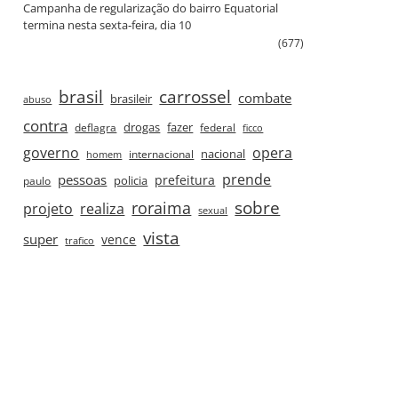
Campanha de regularização do bairro Equatorial
termina nesta sexta‑feira, dia 10
(677)
brasil
carrossel
combate
brasileir
abuso
contra
drogas
fazer
deflagra
federal
ficco
governo
opera
nacional
internacional
homem
prende
pessoas
prefeitura
paulo
policia
roraima
sobre
projeto
realiza
sexual
vista
super
vence
trafico