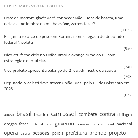
POSTS MAIS VIZUALIZADOS
Doce de marrom glacê! Você conhece? Não? Doce de batata, uma
delícia e me lembra da minha avó❤️, vamos fazer?
(1.025)
PL ganha reforço de peso em Roraima com chegada do deputado
federal Nicoletti
(950)
Nicoletti fecha ciclo no União Brasil e avança rumo ao PL com
estratégia eleitoral clara
(740)
Vice‑prefeito apresenta balanço do 2º quadrimestre da saúde
(703)
Deputado Nicoletti deve trocar União Brasil pelo PL de Bolsonaro em
2026
(672)
brasil
carrossel
contra
combate
brasileir
deflagra
abuso
governo
drogas
fazer
nacional
federal
internacional
ficco
homem
prende
projeto
opera
pessoas
prefeitura
paulo
policia