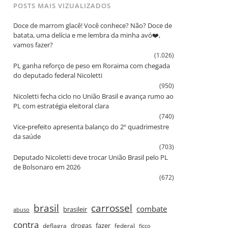
POSTS MAIS VIZUALIZADOS
Doce de marrom glacê! Você conhece? Não? Doce de
batata, uma delícia e me lembra da minha avó❤️,
vamos fazer?
(1.026)
PL ganha reforço de peso em Roraima com chegada
do deputado federal Nicoletti
(950)
Nicoletti fecha ciclo no União Brasil e avança rumo ao
PL com estratégia eleitoral clara
(740)
Vice‑prefeito apresenta balanço do 2º quadrimestre
da saúde
(703)
Deputado Nicoletti deve trocar União Brasil pelo PL
de Bolsonaro em 2026
(672)
brasil
carrossel
combate
brasileir
abuso
contra
drogas
fazer
deflagra
federal
ficco