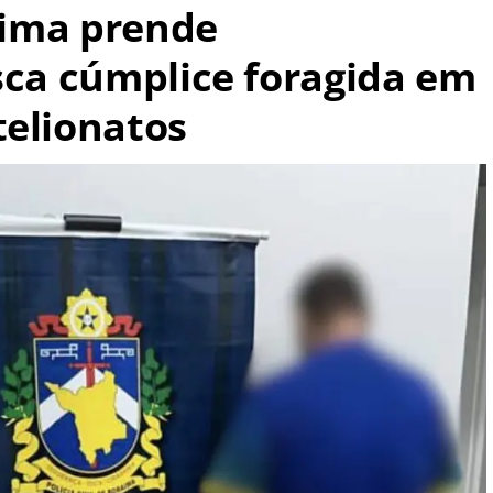
raima prende
sca cúmplice foragida em
telionatos