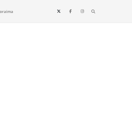
Search
oraima
Vista e todo o estado de Roraima. Fique sempre informado