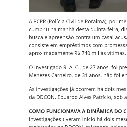
A PCRR (Polícia Civil de Roraima), por 
cumpriu na manhã desta quinta-feira, d
busca e apreensão contra um casal acusa
consiste em empréstimos com promessas
aproximadamente R$ 740 mil às vítimas.
O investigado R. A. C., de 27 anos, foi 
Menezes Carneiro, de 31 anos, não foi e
As investigações já ocorrem há dois mes
da DDCON, Eduardo Alves Patrício, sob 
Navegação
COMO FUNCIONAVA A DINÂMICA DO C
de
s
investigações tiveram início há dois mes
Post
registrados na DDCON, relatando golpes 