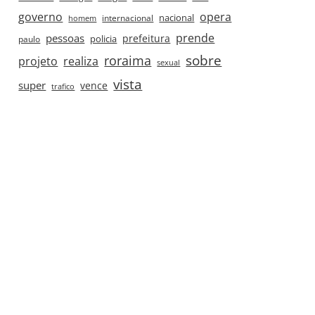
governo
opera
nacional
internacional
homem
prende
pessoas
prefeitura
paulo
policia
roraima
sobre
projeto
realiza
sexual
vista
super
vence
trafico