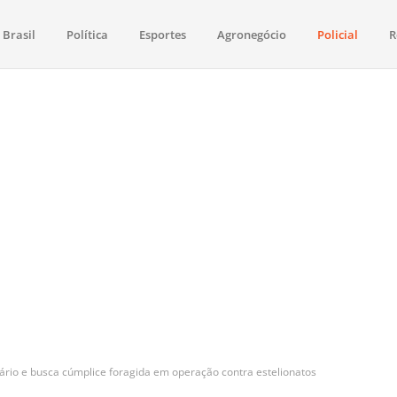
Brasil
Política
Esportes
Agronegócio
Policial
R
aima
política, saúde, esportes, economia e os principais acontecimentos de Boa 
atário e busca cúmplice foragida em operação contra estelionatos