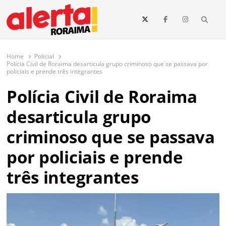
conteúdo
Searc
O maior portal de notícias de Roraima
O Alerta Roraima é seu portal de notícias completo sobre política,
saúde, esportes, economia e os principais acontecimentos de Boa Vista
Home
Policial
e todo o estado de Roraima. Fique sempre informado com
Polícia Civil de Roraima desarticula grupo criminoso que se passava por
atualizações em tempo real!
policiais e prende três integrantes
Polícia Civil de Roraima
desarticula grupo
criminoso que se passava
por policiais e prende
três integrantes