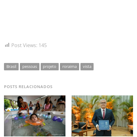
Post Views:
145
Brasil
pessoas
projeto
roraima
vista
POSTS RELACIONADOS