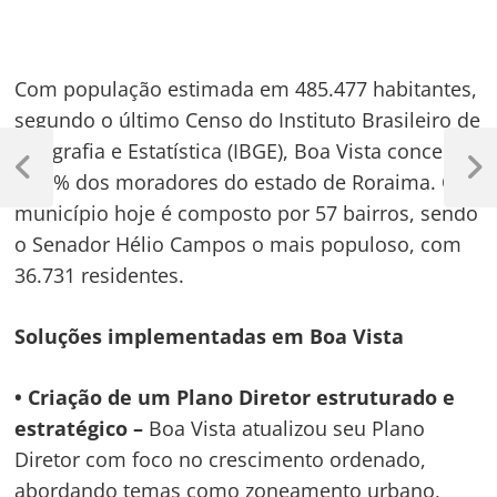
Com população estimada em 485.477 habitantes,
segundo o último Censo do Instituto Brasileiro de
Navegação
Geografia e Estatística (IBGE), Boa Vista concentra
de
Previous
Next
65,7% dos moradores do estado de Roraima. O
Post
Post
município hoje é composto por 57 bairros, sendo
Post
o Senador Hélio Campos o mais populoso, com
36.731 residentes.
Soluções implementadas em Boa Vista
• Criação de um Plano Diretor estruturado e
estratégico –
Boa Vista atualizou seu Plano
Diretor com foco no crescimento ordenado,
abordando temas como zoneamento urbano,