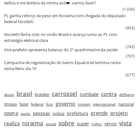
delícia e me lembra da minha avó❤️, vamos fazer?
(1.030)
PL ganha reforço de peso em Roraima com chegada do deputado
federal Nicoletti
(953)
Nicoletti fecha ciclo no União Brasil e avança rumo ao PL com
estratégia eleitoral clara
(742)
Vice‑prefeito apresenta balanço do 2º quadrimestre da saúde
(707)
Campanha de regularização do bairro Equatorial termina nesta
sexta‑feira, dia 10
(677)
brasil
carrossel
contra
combate
brasileir
deflagra
abuso
governo
drogas
fazer
nacional
federal
internacional
ficco
homem
prende
projeto
opera
pessoas
prefeitura
paulo
policia
roraima
sobre
vista
realiza
super
vence
sexual
trafico