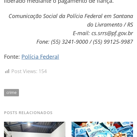
liberado mediante o pagamento de fiança.
Navegação
de
Comunicação Social da Polícia Federal em Santana
s
do Livramento / RS
Post
E-mail: cs.srrs@pf.gov.br
Fone: (55) 3241-9000 / (55) 99125-9987
Fonte:
Polícia Federal
Post Views:
154
crime
POSTS RELACIONADOS