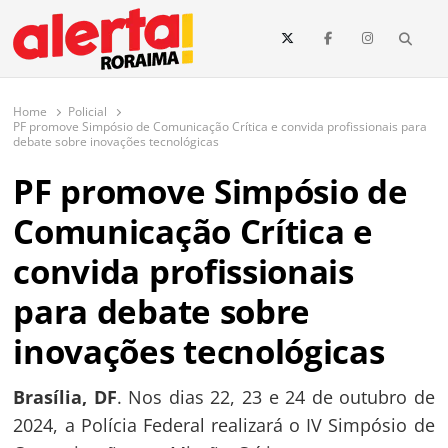
conteúdo
Searc
O maior portal de notícias de Roraima
O Alerta Roraima é seu portal de notícias completo sobre política,
saúde, esportes, economia e os principais acontecimentos de Boa Vista
Home
Policial
e todo o estado de Roraima. Fique sempre informado com
PF promove Simpósio de Comunicação Crítica e convida profissionais para
atualizações em tempo real!
debate sobre inovações tecnológicas
PF promove Simpósio de
Comunicação Crítica e
convida profissionais
para debate sobre
inovações tecnológicas
Brasília, DF
. Nos dias 22, 23 e 24 de outubro de
2024, a Polícia Federal realizará o IV Simpósio de