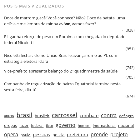
POSTS MAIS VIZUALIZADOS
Doce de marrom glacê! Você conhece? Não? Doce de batata, uma
delícia e me lembra da minha avó❤️, vamos fazer?
(1.028)
PL ganha reforço de peso em Roraima com chegada do deputado
federal Nicoletti
(951)
Nicoletti fecha ciclo no União Brasil e avança rumo ao PL com
estratégia eleitoral clara
(742)
Vice‑prefeito apresenta balanço do 2º quadrimestre da saúde
(705)
Campanha de regularização do bairro Equatorial termina nesta
sexta‑feira, dia 10
(674)
brasil
carrossel
contra
combate
brasileir
deflagra
abuso
governo
drogas
fazer
nacional
federal
internacional
ficco
homem
prende
projeto
opera
pessoas
prefeitura
paulo
policia