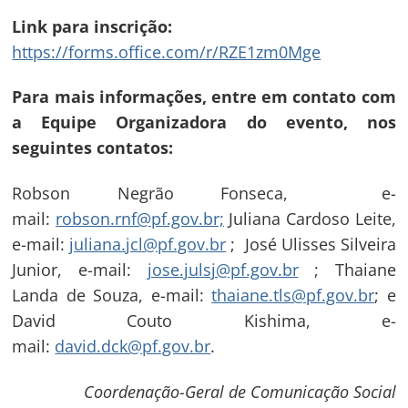
Link para inscrição:
https://forms.office.com/r/RZE1zm0Mge
Para mais informações, entre em contato com
a Equipe Organizadora do evento, nos
seguintes contatos:
Robson Negrão Fonseca, e-
mail:
robson.rnf@pf.gov.br;
Juliana Cardoso Leite,
e-mail:
juliana.jcl@pf.gov.br
; José Ulisses Silveira
Junior, e-mail:
jose.julsj@pf.gov.br
; Thaiane
Landa de Souza, e-mail:
thaiane.tls@pf.gov.br
; e
David Couto Kishima, e-
mail:
david.dck@pf.gov.br
.
Coordenação-Geral de Comunicação Social