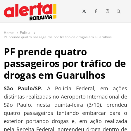
conteúdo
Searc
O maior portal de notícias de Roraima
O Alerta Roraima é seu portal de notícias completo sobre política,
saúde, esportes, economia e os principais acontecimentos de Boa Vista
Home
Policial
e todo o estado de Roraima. Fique sempre informado com
PF prende quatro passageiros por tráfico de drogas em Guarulhos
atualizações em tempo real!
PF prende quatro
passageiros por tráfico de
drogas em Guarulhos
São Paulo/SP.
A Polícia Federal, em ações
distintas realizadas no Aeroporto Internacional de
São Paulo, nesta quinta-feira (3/10), prendeu
quatro passageiros tentando embarcar para o
exterior portando drogas e, em ação realizada
pela Receita Federal, apreendeu droga dentro de