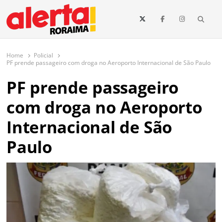
conteúdo
Searc
O maior portal de notícias de Roraima
O Alerta Roraima é seu portal de notícias completo sobre política,
saúde, esportes, economia e os principais acontecimentos de Boa Vista
Home
Policial
e todo o estado de Roraima. Fique sempre informado com
PF prende passageiro com droga no Aeroporto Internacional de São Paulo
atualizações em tempo real!
PF prende passageiro
com droga no Aeroporto
Internacional de São
Paulo