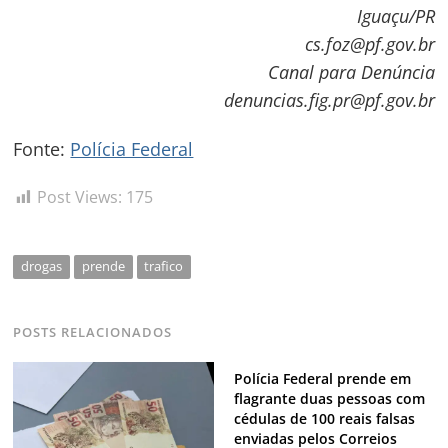
Iguaçu/PR
cs.foz@pf.gov.br
Canal para Denúncia
denuncias.fig.pr@pf.gov.br
Navegação
Fonte:
Polícia Federal
de
s
Post Views:
175
Post
drogas
prende
trafico
POSTS RELACIONADOS
Polícia Federal prende em
flagrante duas pessoas com
cédulas de 100 reais falsas
enviadas pelos Correios