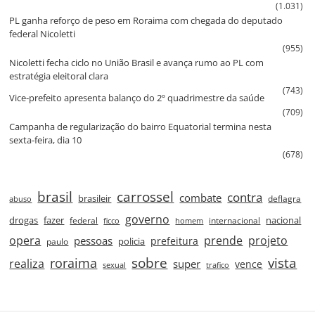
(1.031)
PL ganha reforço de peso em Roraima com chegada do deputado
federal Nicoletti
(955)
Nicoletti fecha ciclo no União Brasil e avança rumo ao PL com
estratégia eleitoral clara
(743)
Vice‑prefeito apresenta balanço do 2º quadrimestre da saúde
(709)
Campanha de regularização do bairro Equatorial termina nesta
sexta‑feira, dia 10
(678)
brasil
carrossel
contra
combate
brasileir
deflagra
abuso
governo
drogas
fazer
nacional
federal
internacional
ficco
homem
prende
projeto
opera
pessoas
prefeitura
paulo
policia
roraima
sobre
vista
realiza
super
vence
sexual
trafico