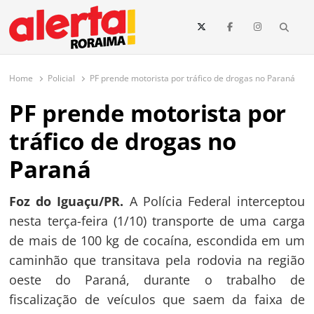
conteúdo
Searc
O maior portal de notícias de Roraima
O Alerta Roraima é seu portal de notícias completo sobre política,
saúde, esportes, economia e os principais acontecimentos de Boa Vista
Home
Policial
PF prende motorista por tráfico de drogas no Paraná
e todo o estado de Roraima. Fique sempre informado com
atualizações em tempo real!
PF prende motorista por
tráfico de drogas no
Paraná
Foz do Iguaçu/PR.
A Polícia Federal interceptou
nesta terça-feira (1/10) transporte de uma carga
de mais de 100 kg de cocaína, escondida em um
caminhão que transitava pela rodovia na região
oeste do Paraná, durante o trabalho de
fiscalização de veículos que saem da faixa de