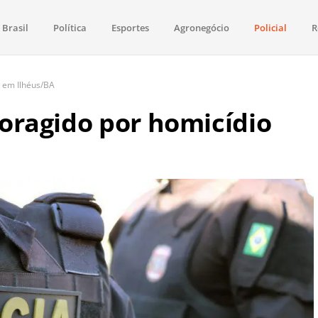
Brasil
Política
Esportes
Agronegócio
Policial
R
aima
política, saúde, esportes, economia e os principais acontecimentos de Boa 
 em Ilhéus/BA
ragido por homicídio