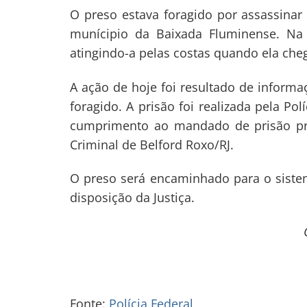
O preso estava foragido por assassina
Navegação
munícipio da Baixada Fluminense. Na o
de
s
atingindo-a pelas costas quando ela ch
Post
A ação de hoje foi resultado de informaç
foragido. A prisão foi realizada pela Po
cumprimento ao mandado de prisão pre
Criminal de Belford Roxo/RJ.
O preso será encaminhado para o sistem
disposição da Justiça.
Fonte:
Polícia Federal