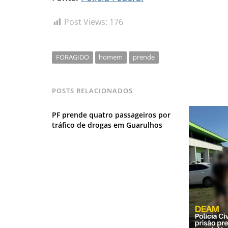
Post Views:
176
FORAGIDO
homem
prende
POSTS RELACIONADOS
PF prende quatro passageiros por
tráfico de drogas em Guarulhos