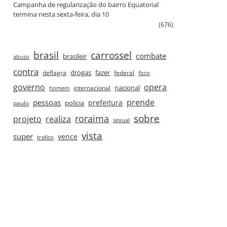
Campanha de regularização do bairro Equatorial
termina nesta sexta‑feira, dia 10
(676)
brasil
carrossel
combate
brasileir
abuso
contra
drogas
fazer
deflagra
federal
ficco
governo
opera
nacional
internacional
homem
prende
pessoas
prefeitura
paulo
policia
roraima
sobre
projeto
realiza
sexual
vista
super
vence
trafico