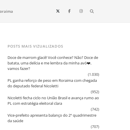
Search
oraima
Vista e todo o estado de Roraima. Fique sempre informado
POSTS MAIS VIZUALIZADOS
Doce de marrom glacê! Você conhece? Não? Doce de
batata, uma delícia e me lembra da minha avó❤️,
vamos fazer?
(1.030)
PL ganha reforço de peso em Roraima com chegada
do deputado federal Nicoletti
(952)
Nicoletti fecha ciclo no União Brasil e avança rumo ao
PL com estratégia eleitoral clara
(742)
Vice‑prefeito apresenta balanço do 2º quadrimestre
da saúde
(707)