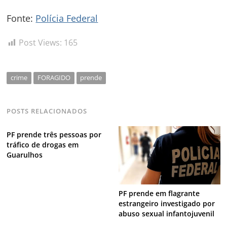
Fonte:
Polícia Federal
Navegação
de
s
Post Views:
165
Post
crime
FORAGIDO
prende
POSTS RELACIONADOS
PF prende três pessoas por
tráfico de drogas em
Guarulhos
PF prende em flagrante
estrangeiro investigado por
abuso sexual infantojuvenil