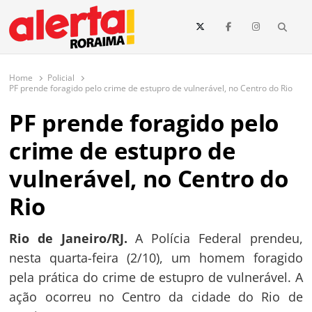
conteúdo
Searc
O maior portal de notícias de Roraima
O Alerta Roraima é seu portal de notícias completo sobre política,
saúde, esportes, economia e os principais acontecimentos de Boa Vista
Home
Policial
e todo o estado de Roraima. Fique sempre informado com
PF prende foragido pelo crime de estupro de vulnerável, no Centro do Rio
atualizações em tempo real!
PF prende foragido pelo
crime de estupro de
vulnerável, no Centro do
Rio
Rio de Janeiro/RJ.
A Polícia Federal prendeu,
nesta quarta-feira (2/10), um homem foragido
pela prática do crime de estupro de vulnerável. A
ação ocorreu no Centro da cidade do Rio de