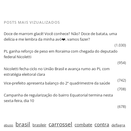
POSTS MAIS VIZUALIZADOS
Doce de marrom glacê! Você conhece? Não? Doce de batata, uma
delícia e me lembra da minha avó❤️, vamos fazer?
(1.030)
PL ganha reforço de peso em Roraima com chegada do deputado
federal Nicoletti
(954)
Nicoletti fecha ciclo no União Brasil e avança rumo ao PL com
estratégia eleitoral clara
(742)
Vice‑prefeito apresenta balanço do 2º quadrimestre da saúde
(708)
Campanha de regularização do bairro Equatorial termina nesta
sexta‑feira, dia 10
(678)
brasil
carrossel
contra
combate
brasileir
deflagra
abuso