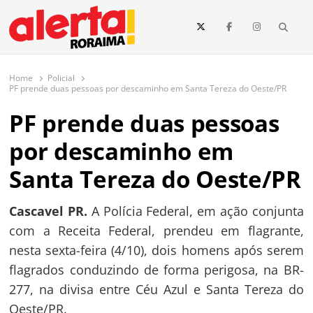
conteúdo
Searc
O maior portal de notícias de Roraima
O Alerta Roraima é seu portal de notícias completo sobre política,
saúde, esportes, economia e os principais acontecimentos de Boa Vista
Home
Policial
e todo o estado de Roraima. Fique sempre informado com
PF prende duas pessoas por descaminho em Santa Tereza do Oeste/PR
atualizações em tempo real!
PF prende duas pessoas
por descaminho em
Santa Tereza do Oeste/PR
Cascavel PR.
A Polícia Federal, em ação conjunta
com a Receita Federal, prendeu em flagrante,
nesta sexta-feira (4/10), dois homens após serem
flagrados conduzindo de forma perigosa, na BR-
277, na divisa entre Céu Azul e Santa Tereza do
Oeste/PR.