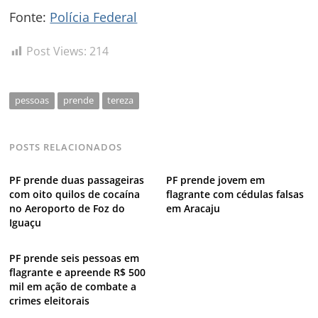
Navegação
Fonte:
Polícia Federal
de
s
Post
Post Views:
214
pessoas
prende
tereza
POSTS RELACIONADOS
PF prende duas passageiras
PF prende jovem em
com oito quilos de cocaína
flagrante com cédulas falsas
no Aeroporto de Foz do
em Aracaju
Iguaçu
PF prende seis pessoas em
flagrante e apreende R$ 500
mil em ação de combate a
crimes eleitorais