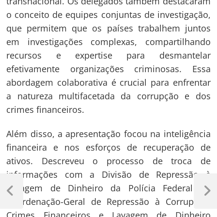
transnacional. Os delegados também destacaram
o conceito de equipes conjuntas de investigação,
que permitem que os países trabalhem juntos
em investigações complexas, compartilhando
recursos e expertise para desmantelar
efetivamente organizações criminosas. Essa
abordagem colaborativa é crucial para enfrentar
a natureza multifacetada da corrupção e dos
crimes financeiros.
Além disso, a apresentação focou na inteligência
financeira e nos esforços de recuperação de
ativos. Descreveu o processo de troca de
informações com a Divisão de Repressão à
Navegação
Lavagem de Dinheiro da Polícia Federal da
de
Previous
Next
Coordenação-Geral de Repressão à Corrupção,
Post
Post
Post
Crimes Financeiros e Lavagem de Dinheiro