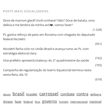
POSTS MAIS VIZUALIZADOS
Doce de marrom glacê! Você conhece? Não? Doce de batata, uma
delícia e me lembra da minha avó❤️, vamos fazer?
(1.028)
PL ganha reforço de peso em Roraima com chegada do deputado
federal Nicoletti
(951)
Nicoletti fecha ciclo no União Brasil e avança rumo ao PL com
estratégia eleitoral clara
(742)
Vice‑prefeito apresenta balanço do 2º quadrimestre da saúde
(705)
Campanha de regularização do bairro Equatorial termina nesta
sexta‑feira, dia 10
(674)
brasil
carrossel
contra
combate
brasileir
deflagra
abuso
governo
drogas
fazer
nacional
federal
internacional
ficco
homem