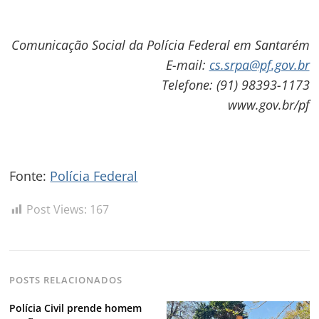
Comunicação Social da Polícia Federal em Santarém
E-mail:
cs.srpa@pf.gov.br
Telefone: (91) 98393-1173
www.gov.br/pf
Navegação
de
s
Fonte:
Polícia Federal
Post
Post Views:
167
POSTS RELACIONADOS
Polícia Civil prende homem