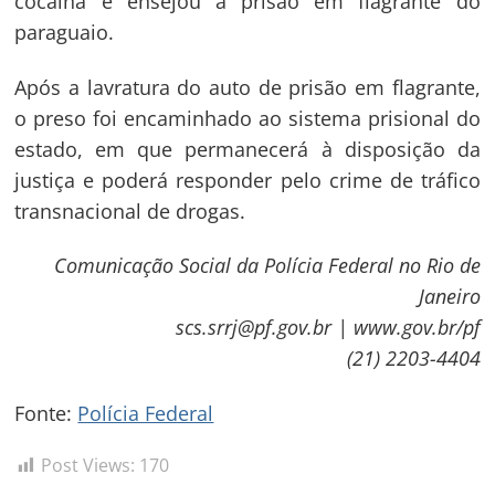
cocaína e ensejou a prisão em flagrante do
Post
paraguaio.
Após a lavratura do auto de prisão em flagrante,
o preso foi encaminhado ao sistema prisional do
estado, em que permanecerá à disposição da
justiça e poderá responder pelo crime de tráfico
transnacional de drogas.
Comunicação Social da Polícia Federal no Rio de
Janeiro
scs.srrj@pf.gov.br | www.gov.br/pf
(21) 2203-4404
Fonte:
Polícia Federal
Post Views:
170