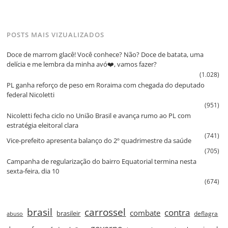
POSTS MAIS VIZUALIZADOS
Doce de marrom glacê! Você conhece? Não? Doce de batata, uma
delícia e me lembra da minha avó❤️, vamos fazer?
(1.028)
PL ganha reforço de peso em Roraima com chegada do deputado
federal Nicoletti
(951)
Nicoletti fecha ciclo no União Brasil e avança rumo ao PL com
estratégia eleitoral clara
(741)
Vice‑prefeito apresenta balanço do 2º quadrimestre da saúde
(705)
Campanha de regularização do bairro Equatorial termina nesta
sexta‑feira, dia 10
(674)
brasil
carrossel
contra
combate
brasileir
deflagra
abuso