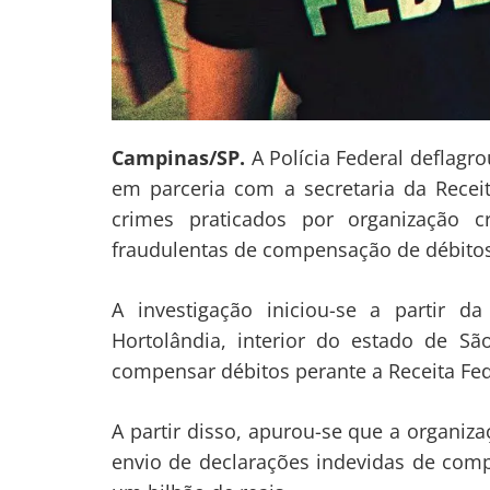
Campinas/SP.
A Polícia Federal deflagro
em parceria com a secretaria da Receit
crimes praticados por organização c
fraudulentas de compensação de débitos t
A investigação iniciou-se a partir
Hortolândia, interior do estado de São
Navegação
compensar débitos perante a Receita Fed
de
s
A partir disso, apurou-se que a organiz
Post
envio de declarações indevidas de comp