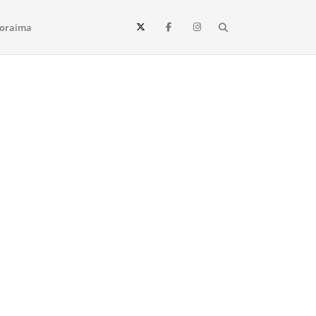
Search
oraima
Vista e todo o estado de Roraima. Fique sempre informado