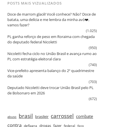
POSTS MAIS VIZUALIZADOS
Doce de marrom glacê! Você conhece? Não? Doce de
batata, uma delícia e me lembra da minha avó❤️,
vamos fazer?
(1.025)
PL ganha reforço de peso em Roraima com chegada
do deputado federal Nicoletti
(950)
Nicoletti fecha ciclo no União Brasil e avança rumo ao
PL com estratégia eleitoral clara
(740)
Vice‑prefeito apresenta balanço do 2º quadrimestre
da saúde
(703)
Deputado Nicoletti deve trocar União Brasil pelo PL
de Bolsonaro em 2026
(672)
brasil
carrossel
combate
brasileir
abuso
contra
drogas
fazer
deflagra
federal
ficco