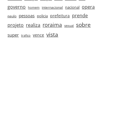
governo
opera
nacional
internacional
homem
prende
pessoas
prefeitura
paulo
policia
roraima
sobre
projeto
realiza
sexual
vista
super
vence
trafico