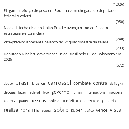
(1.026)
PL ganha reforço de peso em Roraima com chegada do deputado
federal Nicoletti
(950)
Nicoletti fecha ciclo no União Brasil e avança rumo ao PL com
estratégia eleitoral clara
(740)
Vice‑prefeito apresenta balanço do 2º quadrimestre da saúde
(703)
Deputado Nicoletti deve trocar União Brasil pelo PL de Bolsonaro em
2026
(672)
brasil
carrossel
contra
combate
brasileir
deflagra
abuso
governo
drogas
fazer
nacional
federal
internacional
ficco
homem
prende
projeto
opera
pessoas
prefeitura
paulo
policia
roraima
sobre
vista
realiza
super
vence
sexual
trafico