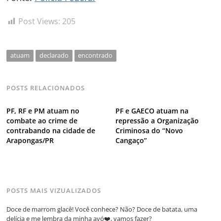
Post
Post Views:
205
atuam
declarado
encontrado
POSTS RELACIONADOS
PF, RF e PM atuam no
PF e GAECO atuam na
combate ao crime de
repressão a Organização
contrabando na cidade de
Criminosa do “Novo
Arapongas/PR
Cangaço”
POSTS MAIS VIZUALIZADOS
Doce de marrom glacê! Você conhece? Não? Doce de batata, uma
delícia e me lembra da minha avó❤️, vamos fazer?